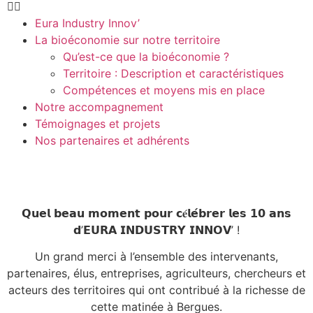
Eura Industry Innov’
La bioéconomie sur notre territoire
Qu’est-ce que la bioéconomie ?
Territoire : Description et caractéristiques
Compétences et moyens mis en place
Notre accompagnement
Témoignages et projets
Nos partenaires et adhérents
𝗤𝘂𝗲𝗹 𝗯𝗲𝗮𝘂 𝗺𝗼𝗺𝗲𝗻𝘁 𝗽𝗼𝘂𝗿 𝗰𝐞́𝗹𝗲́𝗯𝗿𝗲𝗿 𝗹𝗲𝘀 𝟭𝟬 𝗮𝗻𝘀
𝗱’𝗘𝗨𝗥𝗔 𝗜𝗡𝗗𝗨𝗦𝗧𝗥𝗬 𝗜𝗡𝗡𝗢𝗩’ !
Un grand merci à l’ensemble des intervenants,
partenaires, élus, entreprises, agriculteurs, chercheurs et
acteurs des territoires qui ont contribué à la richesse de
cette matinée à Bergues.