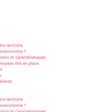
re territoire
 bioéconomie ?
iption et caractéristiques
moyens mis en place
nt
s
érents
re territoire
 bioéconomie ?
iption et caractéristiques