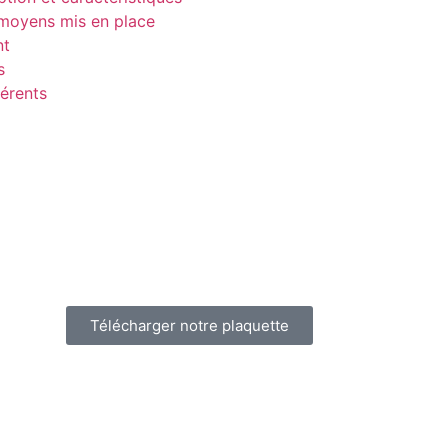
moyens mis en place
nt
s
érents
Télécharger notre plaquette